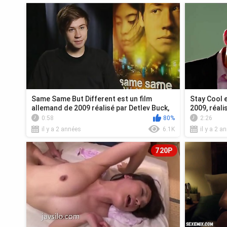
Same Same But Different est un film
Stay Cool e
allemand de 2009 réalisé par Detlev Buck,
2009, réali
basé...
mettant...
0:58
80%
2:26
il y a 2 années
6.1K
il y a 2 a
720P