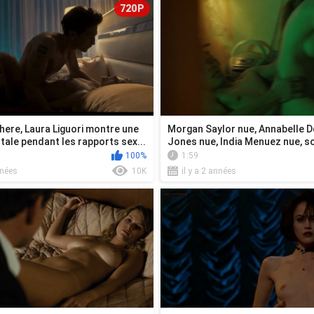
720P
here, Laura Liguori montre une
Morgan Saylor nue, Annabelle D
tale pendant les rapports sex...
Jones nue, India Menuez nue, s
sexe de...
100%
1:59
nnées
10K
il y a 2 années