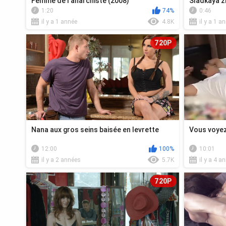
Femme de l'anarchiste (2008)
Sladkaya z
1:20
74%
0:46
il y a 1 année
4.8K
il y a 1 a
720P
Nana aux gros seins baisée en levrette
Vous voyez,
12:00
100%
10:01
il y a 2 années
5.7K
il y a 4 a
720P