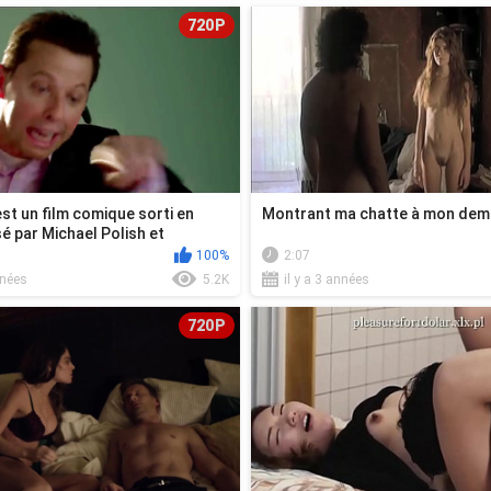
720P
st un film comique sorti en
Montrant ma chatte à mon demi
sé par Michael Polish et
100%
2:07
nnées
5.2K
il y a 3 années
720P