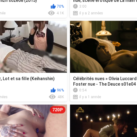
hizn s02e08 (2015)
nue, scène érotique de La main q
70%
3:00
nnée
4.1K
il y a 2 années
 Lot et sa fille (Keihanshin)
Célébrités nues » Olivia Luccard
Foster nue - The Deuce s01e04 
96%
0:54
nnées
48K
il y a 1 année
720P