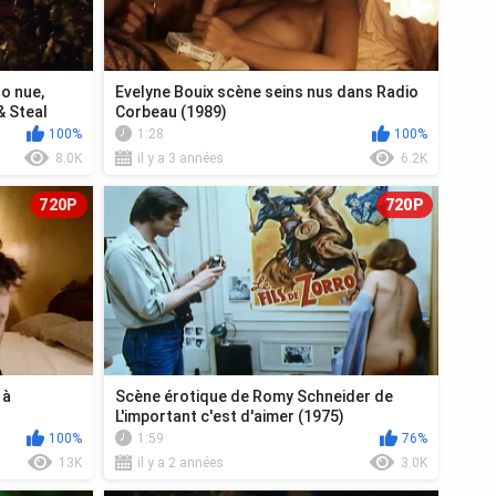
o nue,
Evelyne Bouix scène seins nus dans Radio
& Steal
Corbeau (1989)
100%
1:28
100%
8.0K
il y a 3 années
6.2K
720P
720P
 à
Scène érotique de Romy Schneider de
L'important c'est d'aimer (1975)
100%
1:59
76%
13K
il y a 2 années
3.0K