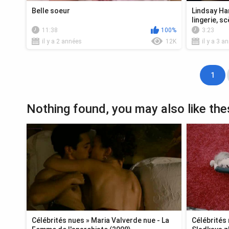
Belle soeur
Lindsay Ha
lingerie, s
11:38
100%
3:23
il y a 2 années
12K
il y a 3 a
1
Nothing found, you may also like the
Célébrités nues » Maria Valverde nue - La
Célébrités 