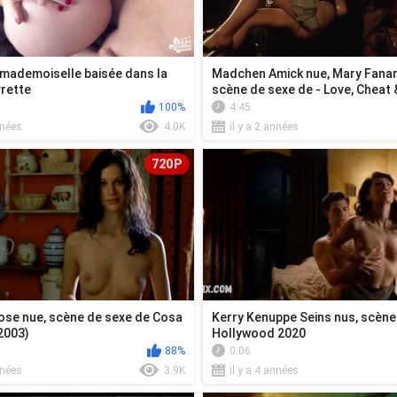
mademoiselle baisée dans la
Madchen Amick nue, Mary Fanar
vrette
scène de sexe de - Love, Cheat 
(1993)
100%
4:45
nnées
4.0K
il y a 2 années
720P
Jose nue, scène de sexe de Cosa
Kerry Kenuppe Seins nus, scène
2003)
Hollywood 2020
88%
0:06
nnées
3.9K
il y a 4 années