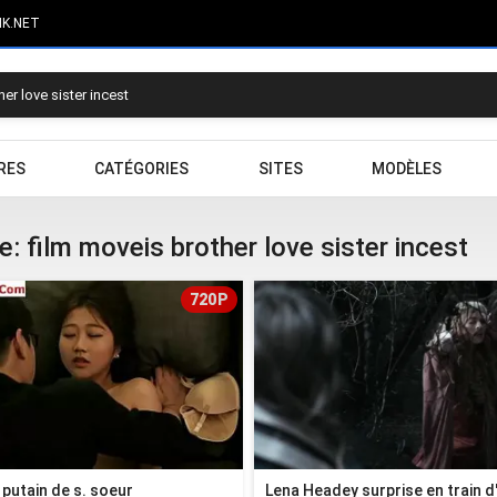
IK.NET
RES
CATÉGORIES
SITES
MODÈLES
 film moveis brother love sister incest
720P
putain de s. soeur
Lena Headey surprise en train d