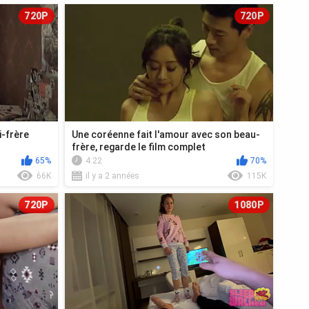
720P
720P
-frère
Une coréenne fait l'amour avec son beau-
frère, regarde le film complet
65%
4:22
70%
66K
il y a 2 années
115K
720P
1080P