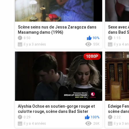
Scène seins nus de Jessa Zaragoza dans
Sexe avec 
Masamang damo (1996)
dans Bad S
8:50
90%
1:15
il y a 3 années
55K
il y a 4 a
1080P
Alyshia Ochse en soutien-gorge rouge et
Edwige Fen
culotte rouge, scène dans Bad Sister
scène dans
0:29
100%
2:22
il y a 4 années
26K
il y a 3 a