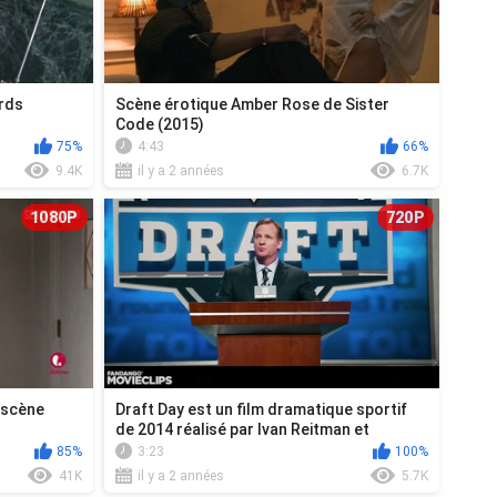
ards
Scène érotique Amber Rose de Sister
Code (2015)
75%
4:43
66%
9.4K
il y a 2 années
6.7K
1080P
720P
, scène
Draft Day est un film dramatique sportif
de 2014 réalisé par Ivan Reitman et
metta...
85%
3:23
100%
41K
il y a 2 années
5.7K