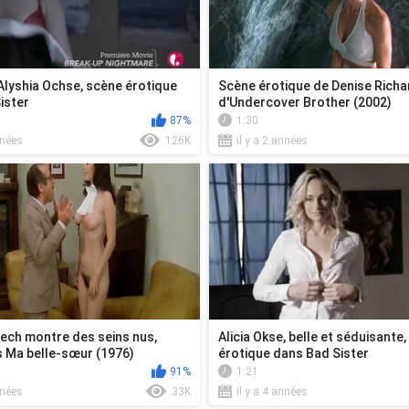
Alyshia Ochse, scène érotique
Scène érotique de Denise Rich
ister
d'Undercover Brother (2002)
87%
1:30
nnées
126K
il y a 2 années
ech montre des seins nus,
Alicia Okse, belle et séduisante
 Ma belle-sœur (1976)
érotique dans Bad Sister
91%
1:21
nnées
33K
il y a 4 années