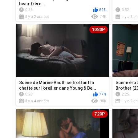
beau-frère...
0:36
82%
3:52
il y a 2 années
74K
il y a 2 a
1080P
Scène de Marine Vacth se frottant la
Scène érot
chatte sur l'oreiller dans Young & Be...
Brother (2
0:28
77%
2:25
il y a 4 années
90K
il y a 2 a
720P