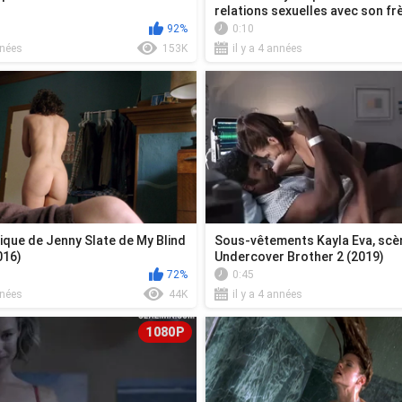
relations sexuelles avec son frèr
92%
0:10
nnées
153K
il y a 4 années
ique de Jenny Slate de My Blind
Sous-vêtements Kayla Eva, scè
016)
Undercover Brother 2 (2019)
72%
0:45
nnées
44K
il y a 4 années
1080P