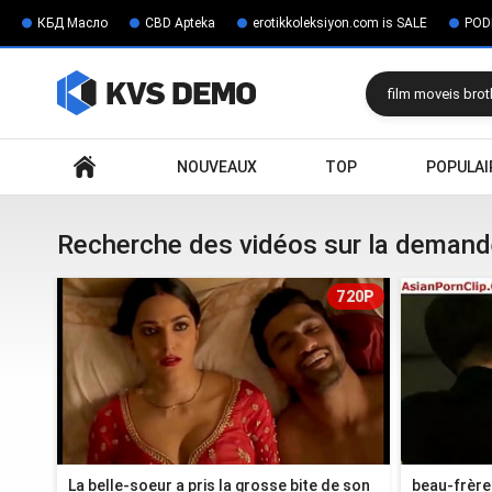
КБД Масло
CBD Apteka
erotikkoleksiyon.com is SALE
POD
Rechercher
NOUVEAUX
TOP
POPULAI
Recherche des vidéos sur la demande:
720P
La belle-soeur a pris la grosse bite de son
beau-frère 