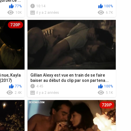
ui berce ...
77%
10:14
100%
10K
il y a 2 années
6.7K
720P
i nue, Kayla
Gillian Alexy est vue en train de se faire
(2017)
baiser au début du clip par son partena...
77%
4:45
100%
2.4K
il y a 2 années
5.1K
720P