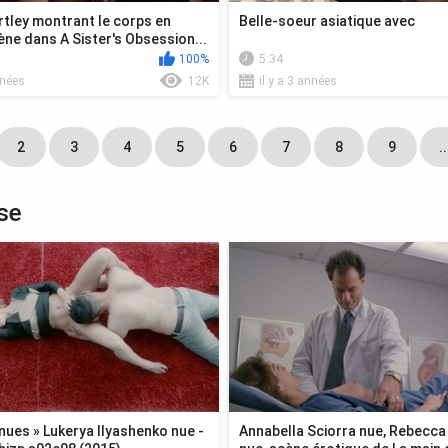
rtley montrant le corps en
Belle-soeur asiatique avec
cène dans A Sister's Obsession...
100%
5:34
nnées
12K
il y a 3 années
2
3
4
5
6
7
8
9
..
se
nues » Lukerya Ilyashenko nue -
Annabella Sciorra nue, Rebecc