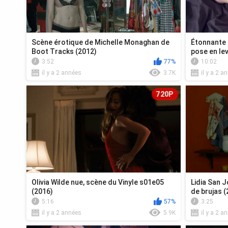
Scène érotique de Michelle Monaghan de
Étonnante 
Boot Tracks (2012)
pose en le
3:52
77%
10:02
il y a 2 années
3.7K
il y a 2 a
720P
Olivia Wilde nue, scène du Vinyle s01e05
Lidia San 
(2016)
de brujas (
5:16
57%
3:25
il y a 2 années
5.9K
il y a 2 a