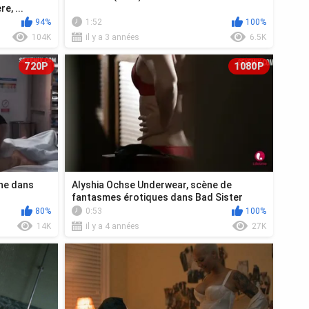
e, ...
94%
1:52
100%
104K
il y a 3 années
6.5K
720P
1080P
ne dans
Alyshia Ochse Underwear, scène de
fantasmes érotiques dans Bad Sister
80%
0:53
100%
14K
il y a 4 années
27K