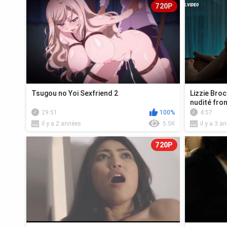
720P
Tsugou no Yoi Sexfriend 2
Lizzie Broc
nudité fron
29:51
100%
4:57
il y a 2 années
5.5K
il y a 3 a
720P