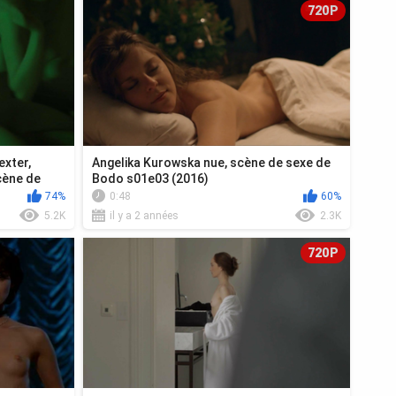
720P
exter,
Angelika Kurowska nue, scène de sexe de
cène de
Bodo s01e03 (2016)
74%
0:48
60%
5.2K
il y a 2 années
2.3K
720P