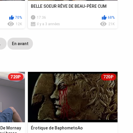
BELLE SOEUR RÊVE DE BEAU-PÈRE CUM
70%
17:36
68%
12K
il y a 3 années
21K
.
En avant
720P
720P
a De Mornay
Érotique de BaphometoAo