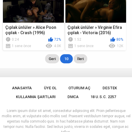
Çıplak ünlüler » Alice Poon
Çıplak ünlüler » Virginie Efira
çıplak - Crash (1996)
çıplak - Victoria (2016)
0:24
72%
1:52
80%
1 sene önce
4.0K
1 sene önce
12K
Geri
10
İleri
ANASAYFA
ÜYE OL
OTURUM AÇ
DESTEK
KULLANMA ŞARTLARI
DMCA
18 U.S.C. 2257
Lorem ipsum dolor sit amet, consectetur adipiscing elit. Proin pellentesque
mollis enim, at vulputate odio mollis sed. Praesent vestibulum tempor augue, vel
egestas nulla commodo quis. In hac habitasse platea dictumst. Nam non
tempor nunc. Nulla facilisi. Sed lectus justo, viverra in sodales eget, congue ac