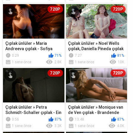
720P
720P
Çıplak ünlüler » Maria
Çıplak ünlüler » Noel Wells
Andreeva çıplak - Sofiya
çıplak, Daniella Pineda çıplak
s01e08 (2016)
- Mr. Roosevelt (2017)
0:29
71%
7:27
81%
1 sene önce
2.8K
1 sene önce
10K
720P
720P
Çıplak ünlüler » Petra
Çıplak ünlüler » Monique van
Schmidt-Schaller çıplak - Ein
de Ven çıplak - Brandende
Mann unter Verdacht (2016)
liefde (1983)
0:56
87%
13:48
87%
1 sene önce
3.3K
1 sene önce
4.0K