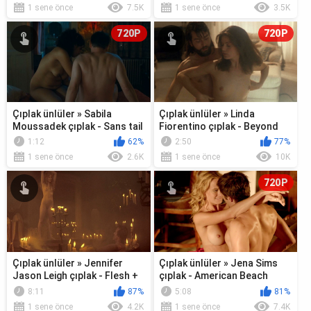
1 sene önce
7.5K
1 sene önce
3.5K
720P
720P
Çıplak ünlüler » Sabila
Çıplak ünlüler » Linda
Moussadek çıplak - Sans tail
Fiorentino çıplak - Beyond
ni tete (2010)
the Law (1992)
1:12
62%
2:50
77%
1 sene önce
2.6K
1 sene önce
10K
720P
Çıplak ünlüler » Jennifer
Çıplak ünlüler » Jena Sims
Jason Leigh çıplak - Flesh +
çıplak - American Beach
Blood (1985)
House (2015)
8:11
87%
5:08
81%
1 sene önce
4.2K
1 sene önce
7.4K