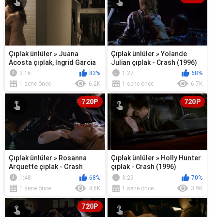
Çıplak ünlüler » Juana
Çıplak ünlüler » Yolande
Acosta çıplak, Ingrid Garcia
Julian çıplak - Crash (1996)
Jonsson çıplak - Acantilado
3:16
83%
1:27
68%
(2...
1 sene önce
6.2K
1 sene önce
6.7K
720P
720P
Çıplak ünlüler » Rosanna
Çıplak ünlüler » Holly Hunter
Arquette çıplak - Crash
çıplak - Crash (1996)
(1996)
1:48
68%
3:29
70%
1 sene önce
4.6K
1 sene önce
3.9K
720P