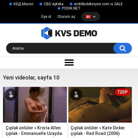
КБД Масло
CBD Apteka
erotikkoleksiyon.com is SALE
PODIK.NET
Üye ol
Oturum aç
Yeni videolar, sayfa 10
720P
Çıplak ünlüler » Krista Allen
Çıplak ünlüler » Kate Dickie
çıplak - Emmanuelle Uzayda.
çıplak - Red Road (2006)