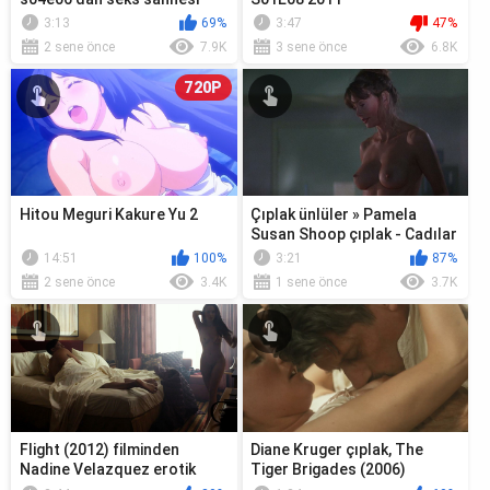
(2016)
3:13
69%
3:47
47%
2 sene önce
7.9K
3 sene önce
6.8K
720P
Hitou Meguri Kakure Yu 2
Çıplak ünlüler » Pamela
Susan Shoop çıplak - Cadılar
Bayramı II (1981)
14:51
100%
3:21
87%
2 sene önce
3.4K
1 sene önce
3.7K
Flight (2012) filminden
Diane Kruger çıplak, The
Nadine Velazquez erotik
Tiger Brigades (2006)
sahnesi
filminden seks sahnesi