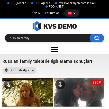
КБД Масло
CBD Apteka
erotikkoleksiyon.com is SALE
PODIK.NET
Üye ol
Oturum aç
Russian family talebi ile ilgili arama sonuçları
Konu ile ilgili
720P