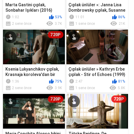
Marta Gastini çıplak,
Çıplak ünlüler »: Janna Lisa
Sonbahar Işıkları (2016)
Dombrowsky çıplak, Susanne
filminden seks sahnesi
Sachße çıplak - Bandaged (...
1:02
53%
11:01
86%
2 sene önce
3.7K
1 sene önce
21K
720P
Ksenia Lukyanchikov çıplak,
Çıplak ünlüler » Kathryn Erbe
Krasnaja koroleva'dan bir
çıplak - Stir of Echoes (1999)
sahne (2015)
1:36
75%
2:47
81%
2 sene önce
3.9K
1 sene önce
5.8K
720P
720P
Maria Conchita Alonso bikini,
Tjitske Reidinga, De