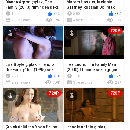
Dianna Agron çıplak, The
Marem Hassler, Melanie
Family (2013) filminden seks
Gaffney, Russian Doll'daki
sahnesi
lezbiyen sahnesi
1:25
74%
5:03
88%
2 sene önce
19K
4 sene önce
13K
720P
Lisa Boyle çıplak, Friend of
Tea Leoni, The Family Man
the Family'den (1995) seks
(2000) filminde seksi göğüs
sahnesi
sahnesi
7:26
78%
1:18
82%
2 sene önce
7.0K
3 sene önce
28K
720P
720P
Çıplak ünlüler » Yoon Se-na
Irene Montala çıplak,