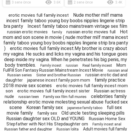
3 sene önce
3.6K
2 sene önce
3.4K
Nude mother milf mama
erotic movies full family incest
incest family taboo young boy boobs nipples lingerie strip
bra panty
Incest family taboo mainstream vintage sex film
Hot
russian erotic movies full
russian erotic movies
family
mom and son scene in movie ( nude mother milf mama incest
family taboo young boy boobs nipples lingerie strip bra panty
)
erotic movies full family incest.My brother is crazy about
my vagina. He sucks and licks my vagina and his tongue goes
deep inside my vagina. When he penetrates his big penis, my
body trembles.
Mom
Real family incest
Family incest
russian
FullFill Son Fantasy Russian Mainstream Incest Movie
russian anal
russian erotic dad and
Russian series
Sister and brother Russian
family practice
daughter
japanese incest family porn mom
2018 movie sex scenes
erotic movies full family incest mom
son
erotic movies full family incest sister
Russian actress
celebrities family
nude
russian teen
Family xxx film full muvies
relationship erotic movie molesting sexual abuse fucked sex
scene
Korean family sex
full sex
japanese family taboo
movie family
Old uncle testing sleeping pills
family sex
Russian daughter sex OLD and YOUNG
Russian Home Sex
Stepfather with Not His Stepdaughter om
Family incest anal
Adult movies full family
Russian father and daughter
Russian lolita