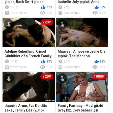
çıplak, Baek Se-ri çıplak -
Isabelle Joly çıplak, Anne
Family Reconstruction
Steffens çıplak, Russian
17:12
77%
2:26
86%
(2017)
Dolls (2...
1 sene önce
12K
2 sene önce
5.0K
720P
Adeline Rebeillard, Cinsel
Maureen Allisse ve Leslie Orr
Günlükler of a French Family
çıplak, The Manson
(2012) filminden çıplak, s...
Family'den (2003) seks
14:37
83%
5:15
82%
sahnesi
2 sene önce
19K
2 sene önce
7.1K
720P
1080P
Jaanika Arum, Eva Koldits
Family Fantasy - Mavi gözlü
seksi, Family Lies (2016)
üvey kız, üvey babası için