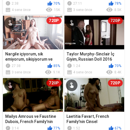
filmindeki sahne
sütyenini ve külotunu
2:38
70%
27:11
78%
sökme...
4 sene önce
15K
3 sene önce
8.5K
720P
720P
Nargile içiyorum, sik
Taylor Murphy-Sinclair İç
emiyorum, sikişiyorum ve
Giyim, Russian Doll 2016
anal alıyorum.
Sahnesi
27:38
85%
1:24
70%
3 sene önce
9.1K
4 sene önce
8.4K
720P
720P
Mailys Amrous ve Faustine
Laetitia Favart, French
Dubois, French Family'nin
Family'nin Cinsel
Cinsel Günlükleri'nden...
Chronicles'ından (2012)
3:14
77%
1:52
67%