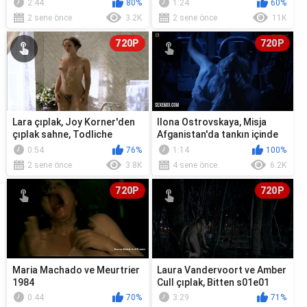
2:44
80%
1:24
60%
2 sene önce
3.2K
2 sene önce
11K
720P
720P
Lara çıplak, Joy Korner'den
Ilona Ostrovskaya, Misja
çıplak sahne, Todliche
Afganistan'da tankın içinde
Diamanten'den (1998) sahne
seks yapıyor (2012)
0:54
76%
1:14
100%
2 sene önce
3.8K
4 sene önce
6.2K
720P
720P
Maria Machado ve Meurtrier
Laura Vandervoort ve Amber
1984
Cull çıplak, Bitten s01e01
(2014)'ten seks sahnesi
0:44
70%
3:29
71%