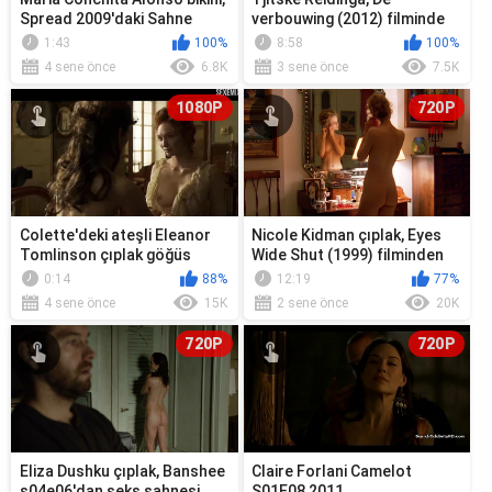
Spread 2009'daki Sahne
verbouwing (2012) filminde
çıplak göğüs ve popo
1:43
100%
8:58
100%
sahnesi göste...
4 sene önce
6.8K
3 sene önce
7.5K
1080P
720P
Colette'deki ateşli Eleanor
Nicole Kidman çıplak, Eyes
Tomlinson çıplak göğüs
Wide Shut (1999) filminden
sahnesi
seks sahnesi
0:14
88%
12:19
77%
4 sene önce
15K
2 sene önce
20K
720P
720P
Eliza Dushku çıplak, Banshee
Claire Forlani Camelot
s04e06'dan seks sahnesi
S01E08 2011