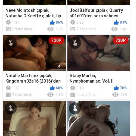
Neve McIntosh çıplak,
Jodi Balfour çıplak, Quarry
Natasha O'Keeffe çıplak, Lip
s01e01'den seks sahnesi
Service s02e04'ten seks...
(2016)
1:37
86%
3:35
84%
2 sene önce
5.8K
2 sene önce
3.4K
720P
720P
Natalie Martinez çıplak,
Stacy Martin,
Kingdom s02e16 (2016)'dan
Nymphomaniac: Vol. II
seks sahnesi
1:29
68%
0:18
70%
2 sene önce
9.1K
4 sene önce
21K