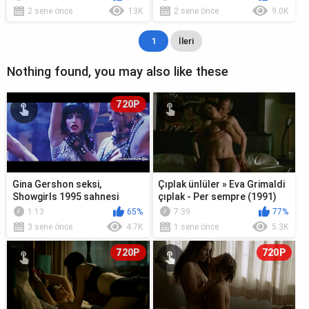
çıplak, ...
2 sene önce
13K
2 sene önce
9.0K
1
İleri
Nothing found, you may also like these
720P
Gina Gershon seksi,
Çıplak ünlüler » Eva Grimaldi
Showgirls 1995 sahnesi
çıplak - Per sempre (1991)
1:13
65%
7:39
77%
3 sene önce
4.7K
1 sene önce
5.3K
720P
720P