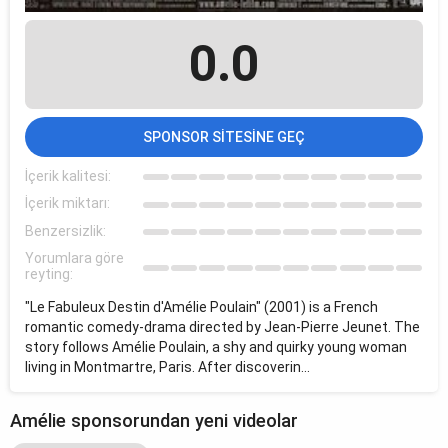
0.0
SPONSOR SITESINE GEÇ
İçerik kalitesi:
İçerik miktarı:
Benzersizlik:
Yorumlara göre
reyting:
"Le Fabuleux Destin d'Amélie Poulain" (2001) is a French
romantic comedy-drama directed by Jean-Pierre Jeunet. The
story follows Amélie Poulain, a shy and quirky young woman
living in Montmartre, Paris. After discoverin...
Amélie sponsorundan yeni videolar