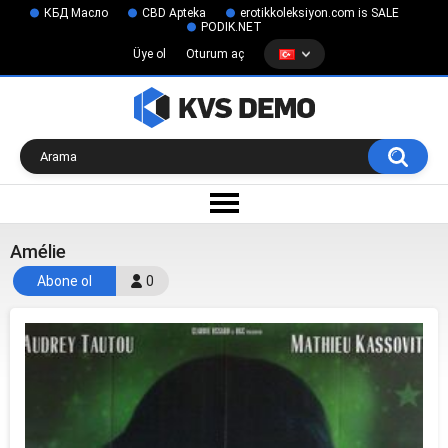
КБД Масло
CBD Apteka
erotikkoleksiyon.com is SALE
PODIK.NET
Üye ol
Oturum aç
Amélie
Abone ol
0