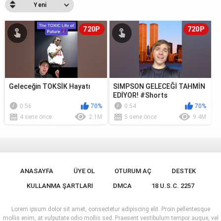
Yeni
720P
720P
Geleceğin TOKSİK Hayatı
SIMPSON GELECEĞİ TAHMİN
EDİYOR! #Shorts
0:56
70%
0:54
70%
4 sene önce
2.1M
5 sene önce
9.4M
ANASAYFA
ÜYE OL
OTURUM AÇ
DESTEK
KULLANMA ŞARTLARI
DMCA
18 U.S.C. 2257
Lorem ipsum dolor sit amet, consectetur adipiscing elit. Proin pellentesque
mollis enim, at vulputate odio mollis sed. Praesent vestibulum tempor augue, vel