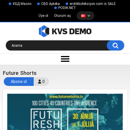
КБД Масло
CBD Apteka
erotikkoleksiyon.com is SALE
PODIK.NET
Üye ol
Oturum aç
Future Shorts
Abone ol
0