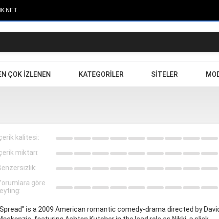
IK.NET
EN ÇOK IZLENEN
KATEGORILER
SITELER
MOD
çerik kalitesi:
çerik miktarı:
Benzersizlik:
Yorumlara göre
eyting:
"Spread" is a 2009 American romantic comedy-drama directed by Davi