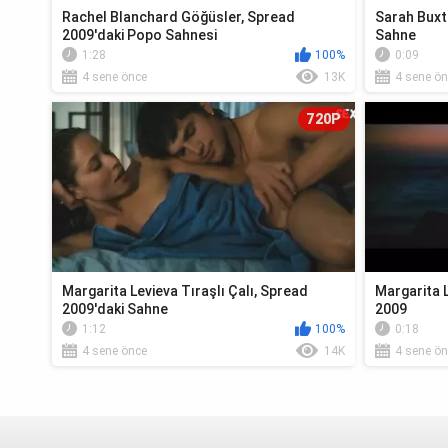
Rachel Blanchard Göğüsler, Spread
Sarah Buxt
2009'daki Popo Sahnesi
Sahne
1:28
100%
0:09
4 sene önce
13K
4 sene ön
720P
Margarita Levieva Tıraşlı Çalı, Spread
Margarita 
2009'daki Sahne
2009
1:12
100%
0:18
4 sene önce
14K
4 sene ön