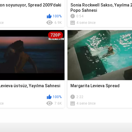
on soyunuyor, Spread 2009'daki
Sonia Rockwell Sakso, Yayılma 
Popo Sahnesi
100%
0:54
ce
6.9K
4 sene önce
720P
Levieva üstsüz, Yayılma Sahnesi
Margarita Levieva Spread
100%
2:22
ce
7.6K
4 sene önce