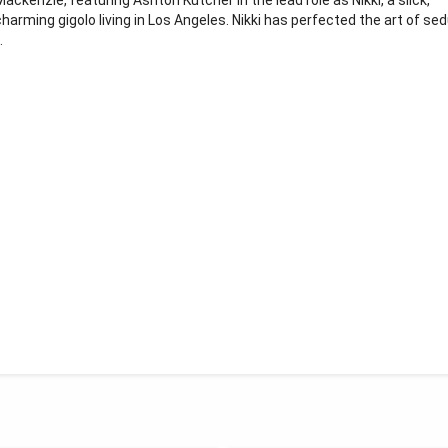
Mackenzie, featuring Ashton Kutcher in the lead role as Nikki, a slick,
charming gigolo living in Los Angeles. Nikki has perfected the art of se
.