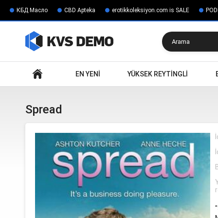
КБД Масло
CBD Apteka
erotikkoleksiyon.com is SALE
POD
Ara
EN YENI
YÜKSEK REYTINGLI
Spread
İ
İ
r