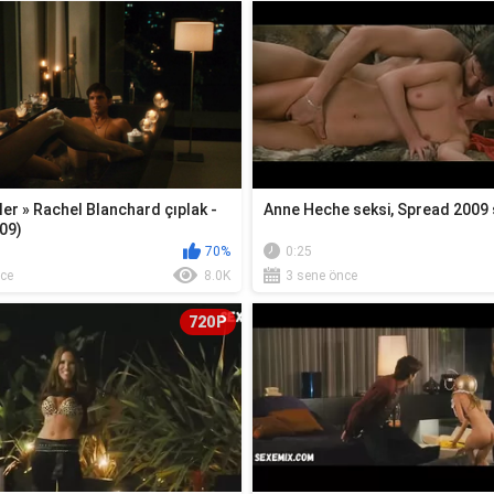
ler » Rachel Blanchard çıplak -
Anne Heche seksi, Spread 2009
09)
70%
0:25
ce
8.0K
3 sene önce
720P