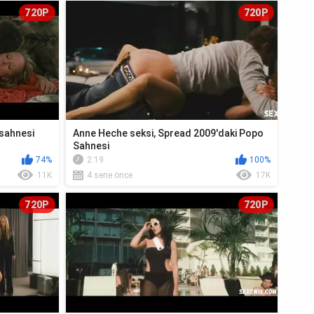
720P
720P
 sahnesi
Anne Heche seksi, Spread 2009'daki Popo
Sahnesi
74%
2:19
100%
11K
4 sene önce
17K
720P
720P