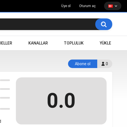
Üye ol
Oturum aç
ELLER
KANALLAR
TOPLULUK
YÜKLE
Abone ol
0
0.0
d