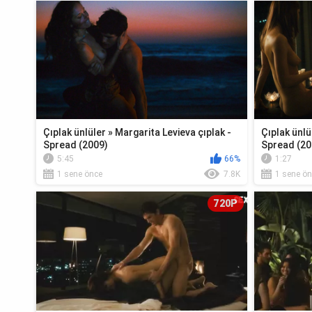
Çıplak ünlüler » Margarita Levieva çıplak -
Çıplak ünlü
Spread (2009)
Spread (20
5:45
66%
1:27
1 sene önce
7.8K
1 sene ön
720P