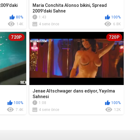
2009'daki
Maria Conchita Alonso bikini, Spread
2009'daki Sahne
80%
1:43
100%
14K
4 sene önce
6.8K
720P
720P
Jenae Altschwager dans ediyor, Yayılma
Sahnesi
100%
1:08
100%
7.4K
4 sene önce
12K