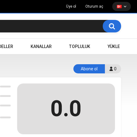
Üye ol
Oturum aç
ELLER
KANALLAR
TOPLULUK
YÜKLE
Abone ol
0
0.0