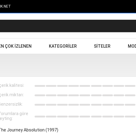
IK.NET
EN ÇOK IZLENEN
KATEGORILER
SITELER
MOD
çerik kalitesi:
çerik miktarı:
Benzersizlik:
Yorumlara göre
eyting:
The Journey Absolution (1997)