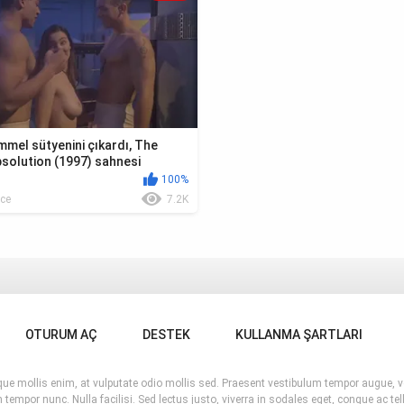
mmel sütyenini çıkardı, The
solution (1997) sahnesi
100%
ce
7.2K
OTURUM AÇ
DESTEK
KULLANMA ŞARTLARI
esque mollis enim, at vulputate odio mollis sed. Praesent vestibulum tempor augue
 tempor nunc. Nulla facilisi. Sed lectus justo, viverra in sodales eget, congue ac tel