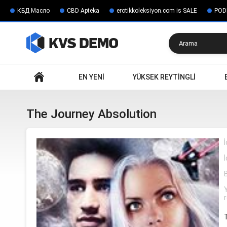
КБД Масло
CBD Apteka
erotikkoleksiyon.com is SALE
POD
Ara
EN YENI
YÜKSEK REYTINGLI
The Journey Absolution
İ
İ
r