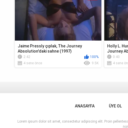
Jaime Pressly çıplak, The Journey
Holly L. Hu
Absolution'daki sahne (1997)
Journey Ab
2:42
100%
0:40
4 sene önce
9.5K
4 sene ön
ANASAYFA
ÜYE OL
Lorem ipsum dolor sit amet, consectetur adipiscing elit. Proin pellent
non