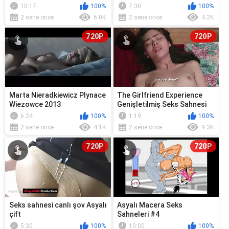
10:17
100%
7:30
100%
2 sene önce
6.0K
2 sene önce
4.2K
720P
720P
Marta Nieradkiewicz Plynace
The Girlfriend Experience
Wiezowce 2013
Genişletilmiş Seks Sahnesi
6:24
100%
1:19
100%
2 sene önce
4.1K
2 sene önce
9.3K
720P
720P
Seks sahnesi canlı şov Asyalı
Asyalı Macera Seks
çift
Sahneleri #4
5:30
100%
10:00
100%