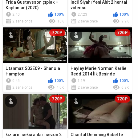
Frida Gustavsson çıplak –
İncil Siyahı Yeni Ahit 2 hentai
Kaplanlar (2020)
videosu
2:40
100%
27:23
100%
2 sene önce
10K
2 sene önce
9.9K
720P
720P
Utanmaz S03E09 - Shanola
Hayley Marie Norman Karlie
Hampton
Redd 2014 İlk Beşinde
0:45
100%
1:19
100%
2 sene önce
4.0K
2 sene önce
6.3K
720P
720P
kızların seksi anları sezon 2
Chantal Demming Babette