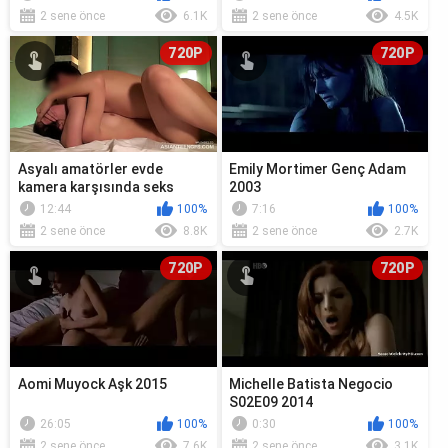
2 sene önce
6.1K
2 sene önce
4.5K
720P
720P
Asyalı amatörler evde
Emily Mortimer Genç Adam
kamera karşısında seks
2003
yapıyor
12:44
100%
7:16
100%
2 sene önce
8.8K
2 sene önce
2.7K
720P
720P
Aomi Muyock Aşk 2015
Michelle Batista Negocio
S02E09 2014
26:05
100%
0:30
100%
2 sene önce
7.6K
2 sene önce
3.1K