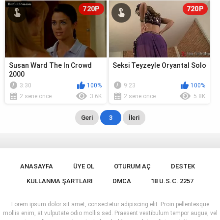
720P
720P
Susan Ward The In Crowd
Seksi Teyzeyle Oryantal Solo
2000
3:30
100%
9:23
100%
2 sene önce
3.6K
2 sene önce
5.8K
Geri
3
İleri
ANASAYFA
ÜYE OL
OTURUM AÇ
DESTEK
KULLANMA ŞARTLARI
DMCA
18 U.S.C. 2257
Lorem ipsum dolor sit amet, consectetur adipiscing elit. Proin pellentesque
mollis enim, at vulputate odio mollis sed. Praesent vestibulum tempor augue, vel