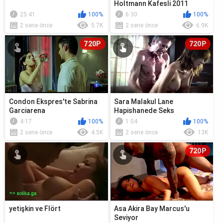
Holtmann Kafesli 2011
25:41
100%
6:30
100%
2 sene önce
5.7K
2 sene önce
6.9K
720P
720P
Condon Ekspres'te Sabrina
Sara Malakul Lane
Garciarena
Hapishanede Seks
4:17
100%
1:04
100%
2 sene önce
4.5K
2 sene önce
13K
720P
yetişkin ve Flört
Asa Akira Bay Marcus'u
Seviyor