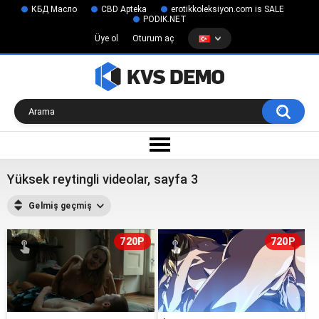
КБД Масло
CBD Apteka
erotikkoleksiyon.com is SALE
PODIK.NET
Üye ol
Oturum aç
Yüksek reytingli videolar, sayfa 3
Gelmiş geçmiş
720P
720P