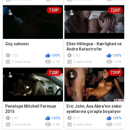
720P
720P
Güç sahnesi
Ellen Hillingsø - Kærlighed ve
Andre Katastrofer
3:53
100%
1:03
100%
2 sene önce
3.7K
2 sene önce
4.3K
720P
720P
Penelope Mitchell Fermuar
Eric John, Asa Akira'nın seksi
2015
ayaklarına çorapla boşalıyor
1:51
100%
6:11
100%
2 sene önce
6.8K
2 sene önce
6.0K