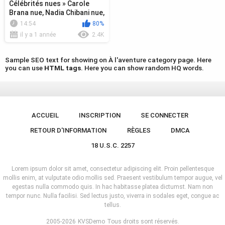
Célébrités nues » Carole
Brana nue, Nadia Chibani nue,
Lise Bellynck nue - A l'...
14:54
80%
il y a 1 année
2.4K
Sample SEO text for showing on À l'aventure category page. Here
you can use
HTML tags
. Here you can show random HQ words.
ACCUEIL
INSCRIPTION
SE CONNECTER
RETOUR D'INFORMATION
RÈGLES
DMCA
18 U.S.C. 2257
Lorem ipsum dolor sit amet, consectetur adipiscing elit. Proin pellentesque
mollis enim, at vulputate odio mollis sed. Praesent vestibulum tempor augue, vel
egestas nulla commodo quis. In hac habitasse platea dictumst. Nam non
tempor nunc. Nulla facilisi. Sed lectus justo, viverra in sodales eget, congue ac
tellus.
2005-2026
KVSDemo
Tous droits sont réservés.