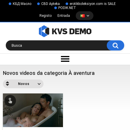
КБД Масло
CBD Apteka
erotikkoleksiyon.com is SALE
PODIK.NET
Registo
Entrada
Novos videos da categoria À aventura
Novos