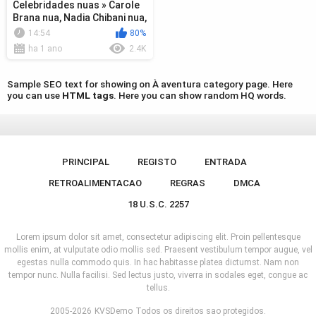
Celebridades nuas » Carole
Brana nua, Nadia Chibani nua,
Lise Bellynck nua - A l a...
14:54
80%
ha 1 ano
2.4K
Sample SEO text for showing on À aventura category page. Here
you can use
HTML tags
. Here you can show random HQ words.
PRINCIPAL
REGISTO
ENTRADA
RETROALIMENTACAO
REGRAS
DMCA
18 U.S.C. 2257
Lorem ipsum dolor sit amet, consectetur adipiscing elit. Proin pellentesque
mollis enim, at vulputate odio mollis sed. Praesent vestibulum tempor augue, vel
egestas nulla commodo quis. In hac habitasse platea dictumst. Nam non
tempor nunc. Nulla facilisi. Sed lectus justo, viverra in sodales eget, congue ac
tellus.
2005-2026
KVSDemo
Todos os direitos sao protegidos.